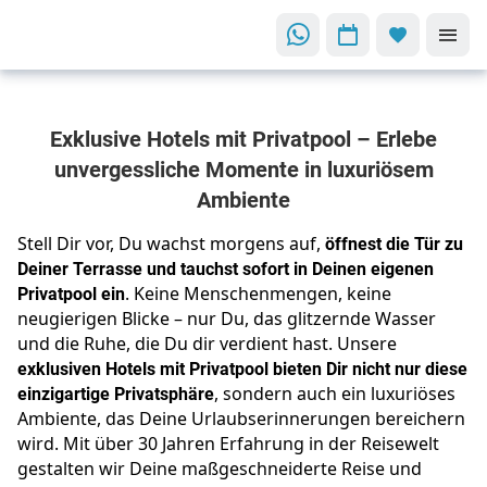
Dein
Exklusive Hotels mit Privatpool – Erlebe
Rückzugsort
für
unvergessliche Momente in luxuriösem
unvergessliche
Ambiente
Momente
Exklusive
Stell Dir vor, Du wachst morgens auf,
öffnest die Tür zu
Deiner Terrasse und tauchst sofort in Deinen eigenen
Hotels mit
Privatpool ein
. Keine Menschenmengen, keine
eigenem
neugierigen Blicke – nur Du, das glitzernde Wasser
Privatpool
und die Ruhe, die Du dir verdient hast. Unsere
exklusiven Hotels mit Privatpool bieten Dir nicht nur diese
einzigartige Privatsphäre
, sondern auch ein luxuriöses
Ambiente, das Deine Urlaubserinnerungen bereichern
wird. Mit über 30 Jahren Erfahrung in der Reisewelt
gestalten wir Deine maßgeschneiderte Reise und