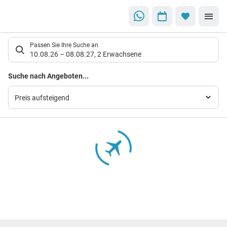
Suchlistenseite
Passen Sie Ihre Suche an
10.08.26
–
08.08.27
,
2 Erwachsene
Suchergebnisse
Suche nach Angeboten...
Preis aufsteigend
Footer