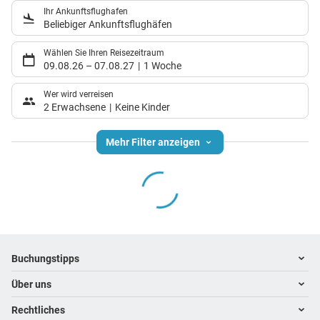
Ihr Ankunftsflughafen
Beliebiger Ankunftsflughäfen
Wählen Sie Ihren Reisezeitraum
09.08.26
–
07.08.27
1 Woche
Wer wird verreisen
2 Erwachsene
Keine Kinder
Mehr Filter anzeigen
Footer
Footer navigation
Buchungstipps
Über uns
Warum im Reisebüro buchen
Hoteltipps
Rechtliches
Kontakt