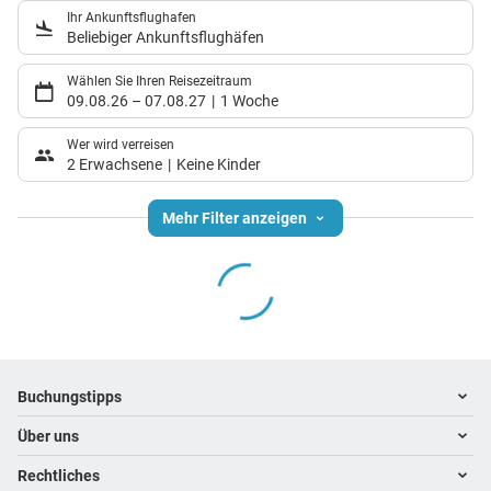
Ihr Ankunftsflughafen
Beliebiger Ankunftsflughäfen
Wählen Sie Ihren Reisezeitraum
09.08.26
–
07.08.27
1 Woche
Wer wird verreisen
2 Erwachsene
Keine Kinder
Mehr Filter anzeigen
Footer
Footer navigation
Buchungstipps
Über uns
Warum im Reisebüro buchen
Hoteltipps
Rechtliches
Kontakt