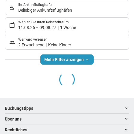
Ihr Ankunftsflughafen
Beliebiger Ankunftsflughäfen
Wählen Sie Ihren Reisezeitraum
11.08.26
–
09.08.27
1 Woche
Wer wird verreisen
2 Erwachsene
Keine Kinder
Mehr Filter anzeigen
Footer
Footer navigation
Buchungstipps
Über uns
Warum im Reisebüro buchen
Hoteltipps
Rechtliches
Kontakt