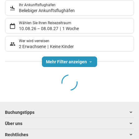
Ihr Ankunftsflughafen
Beliebiger Ankunftsflughäfen
Wählen Sie Ihren Reisezeitraum
10.08.26
–
08.08.27
1 Woche
Wer wird verreisen
2 Erwachsene
Keine Kinder
Mehr Filter anzeigen
Footer
Footer navigation
Buchungstipps
Über uns
Warum im Reisebüro buchen
Hoteltipps
Rechtliches
Kontakt