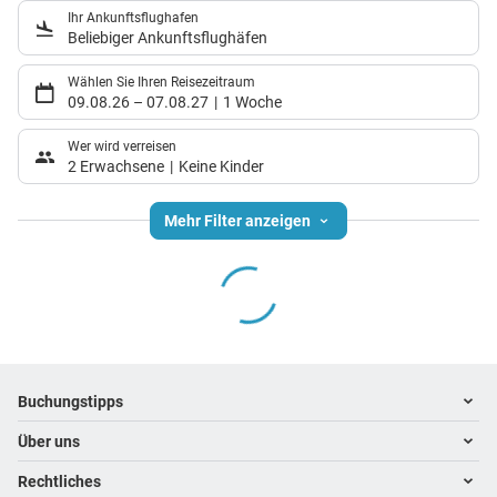
Ihr Ankunftsflughafen
Beliebiger Ankunftsflughäfen
Wählen Sie Ihren Reisezeitraum
09.08.26
–
07.08.27
1 Woche
Wer wird verreisen
2 Erwachsene
Keine Kinder
Mehr Filter anzeigen
Footer
Footer navigation
Buchungstipps
Über uns
Warum im Reisebüro buchen
Hoteltipps
Rechtliches
Kontakt